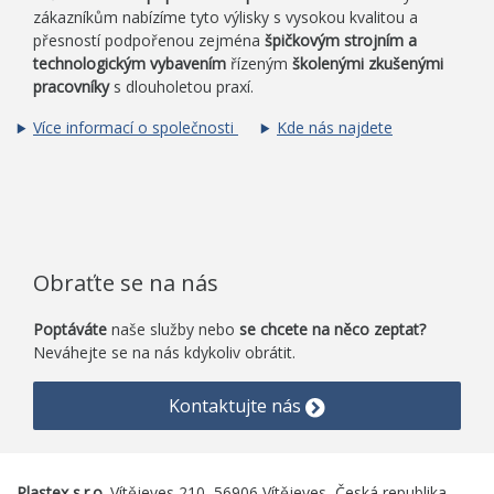
zákazníkům nabízíme tyto výlisky s vysokou kvalitou a
přesností podpořenou zejména
špičkovým strojním a
technologickým vybavením
řízeným
školenými zkušenými
pracovníky
s dlouholetou praxí.
Více informací o společnosti
Kde nás najdete
Obraťte se na nás
Poptáváte
naše služby nebo
se chcete na něco zeptat?
Neváhejte se na nás kdykoliv obrátit.
Kontaktujte nás
Plastex s.r.o.
Vítějeves 210, 56906 Vítějeves, Česká republika.