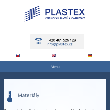
+420
461 526 128
info@plastex.cz
Menu
Materiály